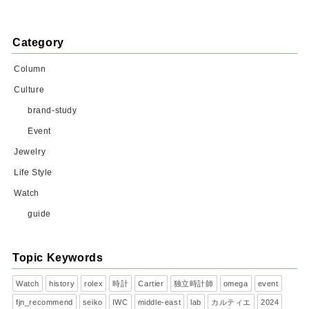
Category
Column
Culture
brand-study
Event
Jewelry
Life Style
Watch
guide
Topic Keywords
Watch
history
rolex
時計
Cartier
独立時計師
omega
event
fjn_recommend
seiko
IWC
middle-east
lab
カルティエ
2024