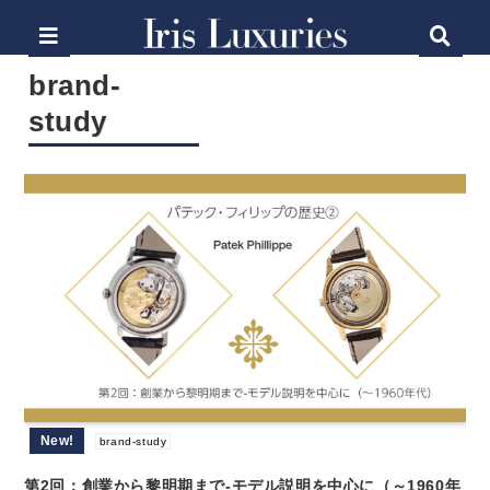
brand-
study
New!
brand-study
第2回：創業から黎明期まで-モデル説明を中心に（～1960年