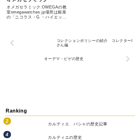
ッチ 時を超える』展に行って
買えるかを考えさせられる、お
きました。その時々...
オメガセラミック:OMEGAの教
金持ちと格差を感じていまし
室omegawatches.jp場所は銀座
た。
の「ニコラス・G ・ハイエック
センター」です。プライベート
レッスンなのでブティックの担
当者から直接『セラミックケー
ス』の製造過程について説明を
コレクションポリシーの紹介 コレクターI
受けます。 オメガのセ...
さん編
オーデマ・ピゲの歴史
Ranking
カルティエ パシャの歴史記事
カルティエの歴史