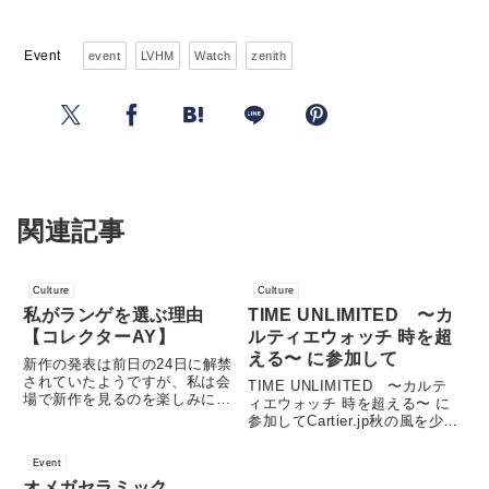
Event
event
LVHM
Watch
zenith
関連記事
Culture
Culture
私がランゲを選ぶ理由
TIME UNLIMITED 〜カ
【コレクターAY】
ルティエウォッチ 時を超
える〜 に参加して
新作の発表は前日の24日に解禁
されていたようですが、私は会
TIME UNLIMITED 〜カルテ
場で新作を見るのを楽しみにし
ィエウォッチ 時を超える〜 に
ていたので、一切前情報は持た
参加してCartier.jp秋の風を少し
ないで行きました。2024年の新
は感じられるようになってきた
作は先に25周年アニバーサリー
9月の下旬に『TIME
Event
としてダトグラフが3モデル発
UNLIMITED カルティエウォ
表されていました。どうしたら
オメガセラミック