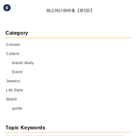
独立時計師特集【第5回】
Category
Column
Culture
brand-study
Event
Jewelry
Life Style
Watch
guide
Topic Keywords