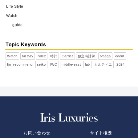
Life Style
Watch
guide
Topic Keywords
Watch
history
rolex
時計
Cartier
独立時計師
omega
event
fjn_recommend
seiko
IWC
middle-east
lab
カルティエ
2024
お問い合わせ
サイト概要