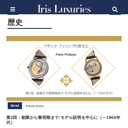
歴史
New!
brand-study
第2回：創業から黎明期まで-モデル説明を中心に（～1960年
代）