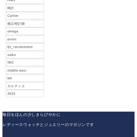
rolex
時計
Cartier
独立時計師
omega
event
fjn_recommend
seiko
IWC
middle-east
lab
カルティエ
2024
毎日をほんの少しきらびやかに
レディースウォッチとジュエリーのマガジンです