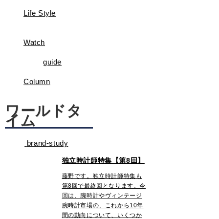
Life Style
Watch
guide
Column
ワールドタ
イム
brand-study
独立時計師特集【第8回】
藤野です。独立時計師特集も
第8回で最終回となります。今
回は、腕時計やヴィンテージ
腕時計市場の、これから10年
間の動向について、いくつか