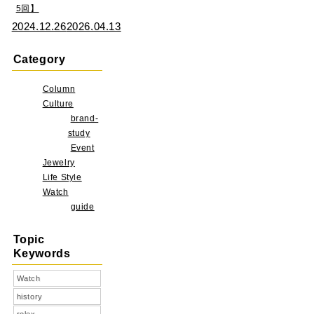
5回】
2024.12.26
2026.04.13
Category
Column
Culture
brand-
study
Event
Jewelry
Life Style
Watch
guide
Topic
Keywords
Watch
history