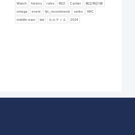
Watch
history
rolex
時計
Cartier
独立時計師
omega
event
fjn_recommend
seiko
IWC
middle-east
lab
カルティエ
2024