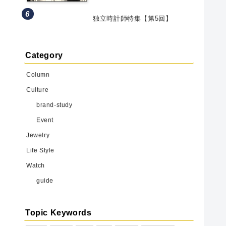
独立時計師特集【第5回】
Category
Column
Culture
brand-study
Event
Jewelry
Life Style
Watch
guide
Topic Keywords