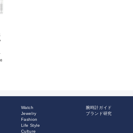
じ
や
リ
08
Watch
腕時計ガイド
Jewelry
ブランド研究
Fashion
Life Style
Culture