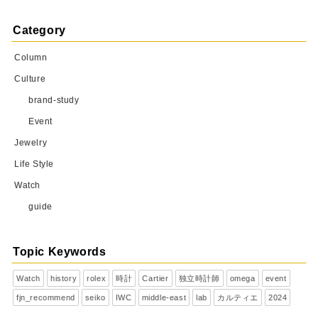
Category
Column
Culture
brand-study
Event
Jewelry
Life Style
Watch
guide
Topic Keywords
Watch
history
rolex
時計
Cartier
独立時計師
omega
event
fjn_recommend
seiko
IWC
middle-east
lab
カルティエ
2024