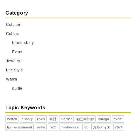
Category
Column
Culture
brand-study
Event
Jewelry
Life Style
Watch
guide
Topic Keywords
Watch
history
rolex
時計
Cartier
独立時計師
omega
event
fjn_recommend
seiko
IWC
middle-east
lab
カルティエ
2024